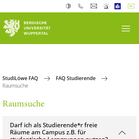
Navi
StudiLöwe FAQ
FAQ Studierende
Raumsuche
Raumsuche
Darf ich als Studierende*r freie
Räume am Campus z.B. für